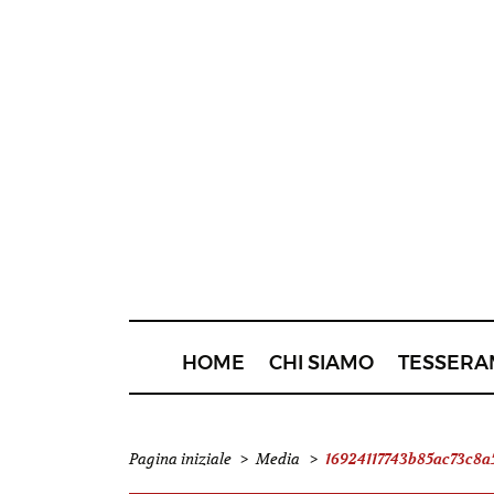
HOME
CHI SIAMO
TESSERA
16924117743b85ac73c8
Pagina iniziale
>
Media
>