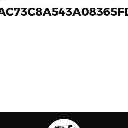
5AC73C8A543A08365F