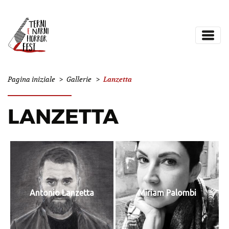
Lanzetta
Pagina iniziale
>
Gallerie
>
LANZETTA
Antonio Lanzetta
Miriam Palombi