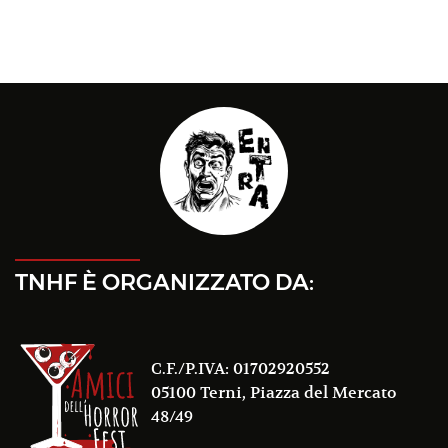
TNHF È ORGANIZZATO DA:
C.F./P.IVA: 01702920552
05100 Terni, Piazza del Mercato
48/49