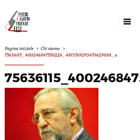
Pagina iniziale
>
Chi siamo
>
75636115_400246847550226_4813769293470629888_n
75636115_40024684