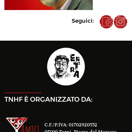
Seguici:
TNHF È ORGANIZZATO DA:
C.F./P.IVA: 01702920552
05100 Terni, Piazza del Mercato