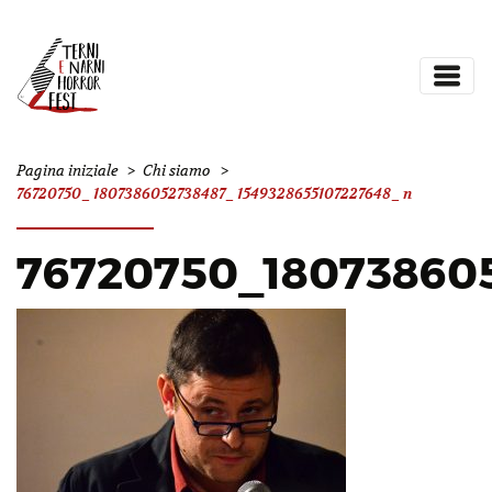
Pagina iniziale
>
Chi siamo
>
76720750_1807386052738487_1549328655107227648_n
76720750_18073860