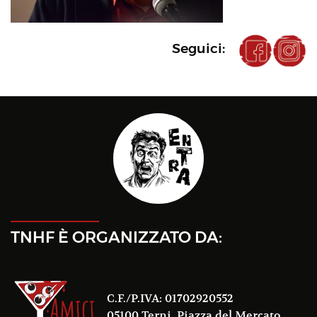
Seguici:
TNHF È ORGANIZZATO DA:
C.F./P.IVA: 01702920552
05100 Terni, Piazza del Mercato