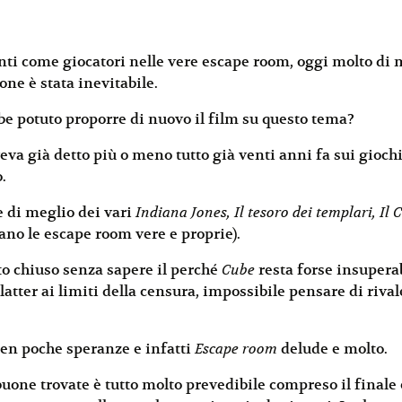
ti come giocatori nelle vere escape room, oggi molto di m
one è stata inevitabile.
bbe potuto proporre di nuovo il film su questo tema?
va già detto più o meno tutto già venti anni fa sui gioch
.
re di meglio dei vari
Indiana Jones, Il tesoro dei templari, Il 
rano le escape room vere e proprie).
sto chiuso senza sapere il perché
Cube
resta forse insuperab
latter ai limiti della censura, impossibile pensare di rival
ben poche speranze e infatti
Escape room
delude e molto.
 buone trovate è tutto molto prevedibile compreso il finale 