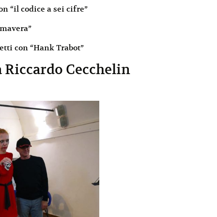
n “il codice a sei cifre”
rimavera”
etti con “Hank Trabot”
a Riccardo Cecchelin