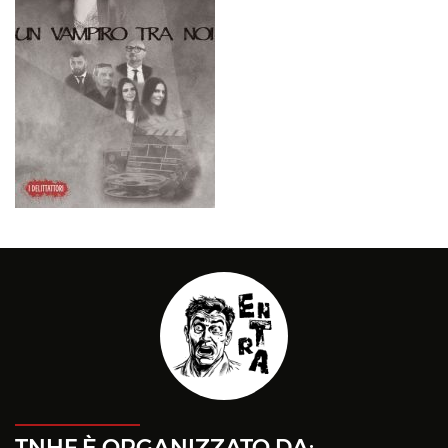
TNHF È ORGANIZZATO DA: