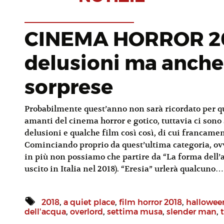
CINEMA HORROR 20
delusioni ma anche
sorprese
Probabilmente quest’anno non sarà ricordato per q
amanti del cinema horror e gotico, tuttavia ci sono 
delusioni e qualche film così così, di cui francamen
Cominciando proprio da quest’ultima categoria, ovve
in più non possiamo che partire da “La forma dell’a
uscito in Italia nel 2018). “Eresia” urlerà qualcuno…
2018
,
a quiet place
,
film horror 2018
,
hallowee
dell'acqua
,
overlord
,
settima musa
,
slender man
,