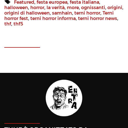
Featured
,
festa europea
,
festa italiana
,
halloween
,
horror
,
la verità
,
more
,
ognissanti
,
origini
,
origini di halloween
,
samhain
,
terni horror
,
Terni
horror fest
,
terni horror informa
,
terni horror news
,
thf
,
thf5