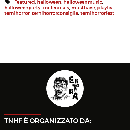
Featured
,
halloween
,
halloweenmusic
,
halloweenparty
,
millennials
,
musthave
,
playlist
,
ternihorror
,
ternihorrorconsiglia
,
ternihorrorfest
TNHF È ORGANIZZATO DA: