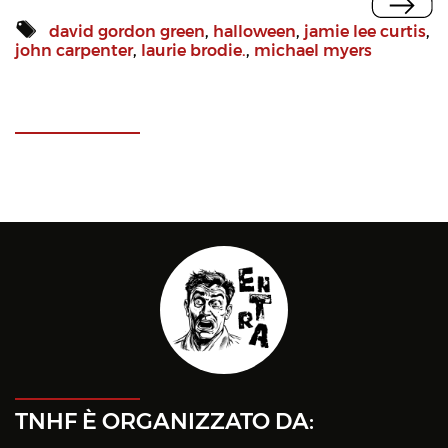
david gordon green
,
halloween
,
jamie lee curtis
,
john carpenter
,
laurie brodie.
,
michael myers
TNHF È ORGANIZZATO DA: