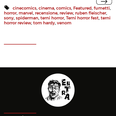
cinecomics
,
cinema
,
comics
,
Featured
,
fumetti
,
horror
,
marvel
,
recensione
,
review
,
ruben fleischer
,
sony
,
spiderman
,
terni horror
,
Terni horror fest
,
terni
horror review
,
tom hardy
,
venom