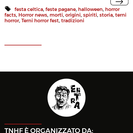
festa celtica
,
feste pagane
,
halloween
,
horror
facts
,
Horror news
,
morti
,
origini
,
spiriti
,
storia
,
terni
horror
,
Terni horror fest
,
tradizioni
TNHF È ORGANIZZATO DA: