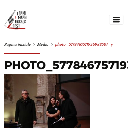
photo_5778467571936988501_y
Pagina iniziale
>
Media
>
PHOTO_57784675719