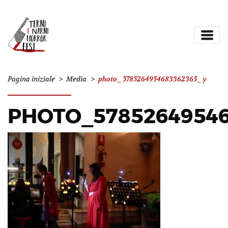
photo_5785264954683362365_y
Pagina iniziale
>
Media
>
PHOTO_57852649546