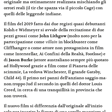
originale ma ottimamente realizzata mischiando gli
orrori reali (il tir che spazza via il piccolo Cage) con
quelli delle leggende indiane.
Il film del 2019 fatto dai due registi quasi debuttanti
Kolsh e Widmeyer si avvale della recitazione di due
pezzi grossi come
John Lithgow
(molto noto per la
partecipazione come
villain
in blockbuster come
Cliffhanger o come attore non protagonista in film
come Interstellar, Ai Confini della Realtà, Footlose) e
di
Jason Burke
(attore australiano sempre più quotato
ad Hollywood grazie a film come il Pianeta delle
scimmie, La vedova Winchester, Il grande Gatsby,
Child 44). Il primo nei panni dell’anziano saggio-ma-
non.troppo Jud il secondo in quelli del dottor Louis
Creed, in cerca di una tranquillità in provincia che
non troverà.
Il nuovo film si differenzia dall’originale all’inizio