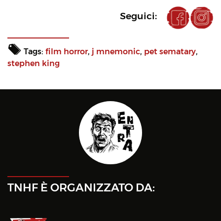
Seguici:
Tags:
film horror
,
j mnemonic
,
pet sematary
,
stephen king
TNHF È ORGANIZZATO DA: