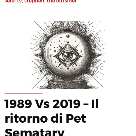
serei tv
,
stephen
,
the outsider
1989 Vs 2019 – Il
ritorno di Pet
Sematary