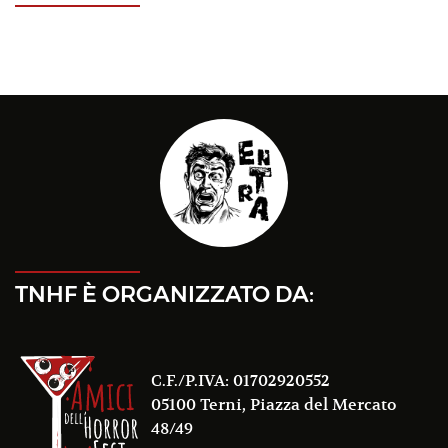
TNHF È ORGANIZZATO DA:
C.F./P.IVA: 01702920552
05100 Terni, Piazza del Mercato
48/49