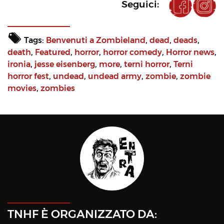
Seguici:
Tags:
Benvenuti a Zombieland
,
dead
,
deads
,
death
,
Featured
,
horror
,
horror comedy
,
Horror news
,
ironia
,
jesse eisenberg
,
more
,
terni horror
,
Terni
horror fest
,
undead
,
undead army
,
zombie
,
zombie
movies
,
zombies
TNHF È ORGANIZZATO DA: