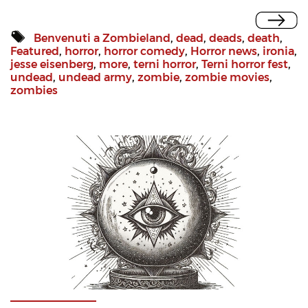
Benvenuti a Zombieland
,
dead
,
deads
,
death
,
Featured
,
horror
,
horror comedy
,
Horror news
,
ironia
,
jesse eisenberg
,
more
,
terni horror
,
Terni horror fest
,
undead
,
undead army
,
zombie
,
zombie movies
,
zombies