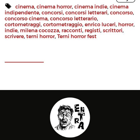
cinema
,
cinema horror
,
cinema indie
,
cinema
indipendente
,
concorsi
,
concorsi letterari
,
concorso
,
concorso cinema
,
concorso letterario
,
cortometraggi
,
cortometraggio
,
enrico luceri
,
horror
,
indie
,
milena cocozza
,
racconti
,
registi
,
scrittori
,
scrivere
,
terni horror
,
Terni horror fest