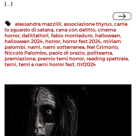
[…]
alessandra mazzilli
,
associazione thyrus
,
carrie
lo sguardo di satana
,
cena con delitto
,
cinema
horror
,
delittattori
,
fabio monteduro
,
halloween
,
halloween 2024
,
horror
,
horror fest 2024
,
miriam
palombi
,
narni
,
narni sotterranea
,
Nel Grimorio
,
Niccolò Palombo
,
paolo di orazio
,
politeama
,
premiazione
,
premio terni horror
,
reading spettrale
,
terni
,
terni e narni horror fest
,
thf2024