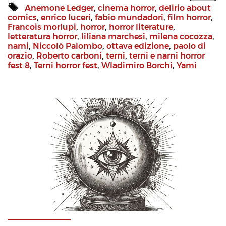
Anemone Ledger
,
cinema horror
,
delirio about
comics
,
enrico luceri
,
fabio mundadori
,
film horror
,
Francois morlupi
,
horror
,
horror literature
,
letteratura horror
,
liliana marchesi
,
milena cocozza
,
narni
,
Niccolò Palombo
,
ottava edizione
,
paolo di
orazio
,
Roberto carboni
,
terni
,
terni e narni horror
fest 8
,
Terni horror fest
,
Wladimiro Borchi
,
Yami