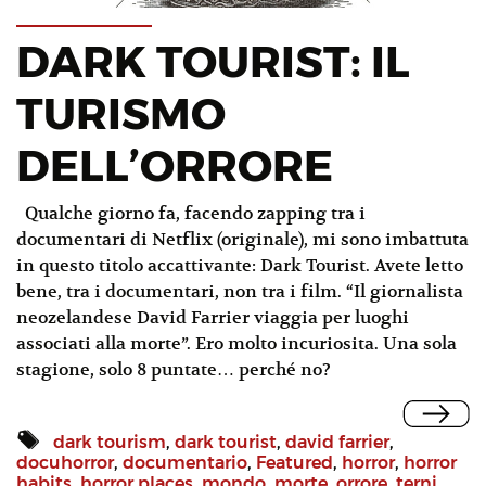
DARK TOURIST: IL
TURISMO
DELL’ORRORE
Qualche giorno fa, facendo zapping tra i
documentari di Netflix (originale), mi sono imbattuta
in questo titolo accattivante: Dark Tourist. Avete letto
bene, tra i documentari, non tra i film. “Il giornalista
neozelandese David Farrier viaggia per luoghi
associati alla morte”. Ero molto incuriosita. Una sola
stagione, solo 8 puntate… perché no?
dark tourism
,
dark tourist
,
david farrier
,
docuhorror
,
documentario
,
Featured
,
horror
,
horror
habits
,
horror places
,
mondo
,
morte
,
orrore
,
terni