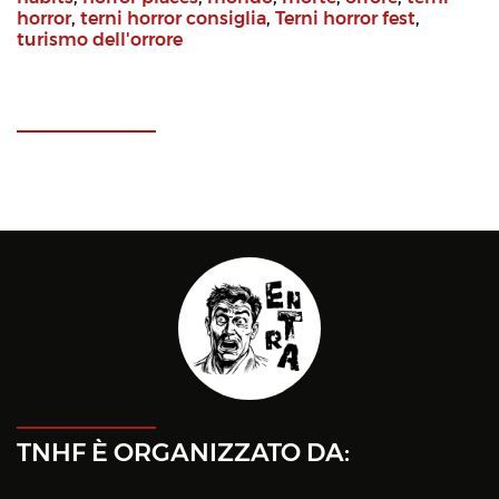
horror
,
terni horror consiglia
,
Terni horror fest
,
turismo dell'orrore
TNHF È ORGANIZZATO DA: