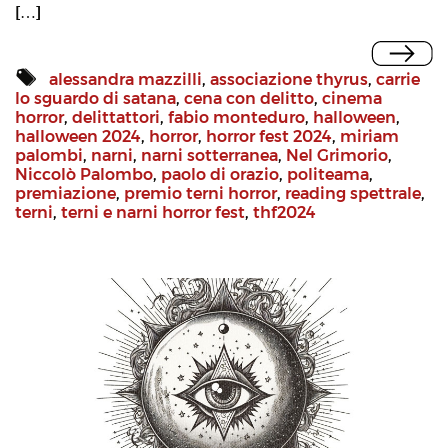
[…]
alessandra mazzilli
,
associazione thyrus
,
carrie
lo sguardo di satana
,
cena con delitto
,
cinema
horror
,
delittattori
,
fabio monteduro
,
halloween
,
halloween 2024
,
horror
,
horror fest 2024
,
miriam
palombi
,
narni
,
narni sotterranea
,
Nel Grimorio
,
Niccolò Palombo
,
paolo di orazio
,
politeama
,
premiazione
,
premio terni horror
,
reading spettrale
,
terni
,
terni e narni horror fest
,
thf2024