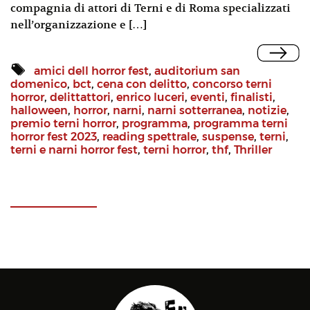
compagnia di attori di Terni e di Roma specializzati
nell’organizzazione e […]
amici dell horror fest
,
auditorium san
domenico
,
bct
,
cena con delitto
,
concorso terni
horror
,
delittattori
,
enrico luceri
,
eventi
,
finalisti
,
halloween
,
horror
,
narni
,
narni sotterranea
,
notizie
,
premio terni horror
,
programma
,
programma terni
horror fest 2023
,
reading spettrale
,
suspense
,
terni
,
terni e narni horror fest
,
terni horror
,
thf
,
Thriller