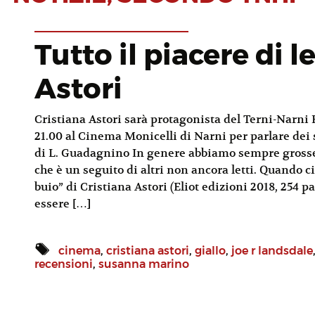
Tutto il piacere di 
Astori
Cristiana Astori sarà protagonista del Terni-Narni H
21.00 al Cinema Monicelli di Narni per parlare dei s
di L. Guadagnino In genere abbiamo sempre grosse di
che è un seguito di altri non ancora letti. Quando c
buio” di Cristiana Astori (Eliot edizioni 2018, 254 
essere […]
cinema
,
cristiana astori
,
giallo
,
joe r landsdale
recensioni
,
susanna marino