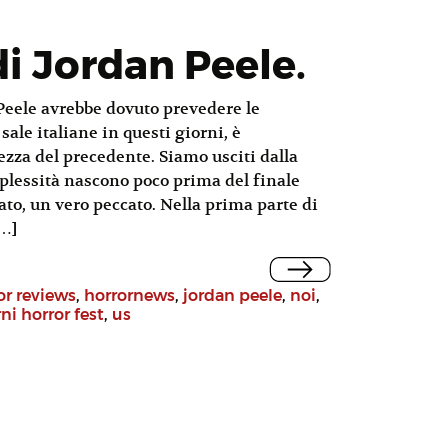
di Jordan Peele.
Peele avrebbe dovuto prevedere le
sale italiane in questi giorni, è
ezza del precedente. Siamo usciti dalla
erplessità nascono poco prima del finale
cato, un vero peccato. Nella prima parte di
[…]
or reviews
,
horrornews
,
jordan peele
,
noi
,
rni horror fest
,
us