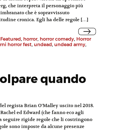
g, che interpreta il personaggio più
 e imbranato che è sopravvissuto
tudine cronica. Egli ha delle regole […]
,
Featured
,
horror
,
horror comedy
,
Horror
rni horror fest
,
undead
,
undead army
,
ncolpare quando
l regista Brian O’Malley uscito nel 2018.
i Rachel ed Edward (che fanno eco agli
a seguire rigide regole che li costringono
egole sono imposte da alcune presenze