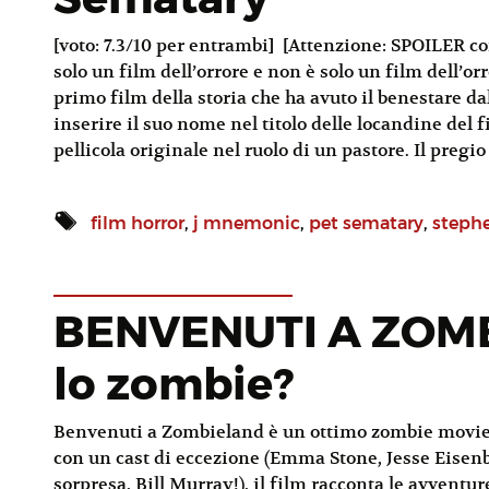
[voto: 7.3/10 per entrambi] [Attenzione: SPOILER 
solo un film dell’orrore e non è solo un film dell’orr
primo film della storia che ha avuto il benestare dal
inserire il suo nome nel titolo delle locandine del f
pellicola originale nel ruolo di un pastore. Il pregio
film horror
,
j mnemonic
,
pet sematary
,
steph
BENVENUTI A ZOMB
lo zombie?
Benvenuti a Zombieland è un ottimo zombie movie d
con un cast di eccezione (Emma Stone, Jesse Eisen
sorpresa, Bill Murray!), il film racconta le avventur