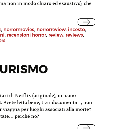
 ma non in modo chiaro ed esaustivo), che
e
,
horrormovies
,
horrorreview
,
incesto
,
ni
,
recensioni horror
,
review
,
reviews
,
ers
 TURISMO
ri di Netflix (originale), mi sono
t. Avete letto bene, tra i documentari, non
r viaggia per luoghi associati alla morte”.
untate… perché no?