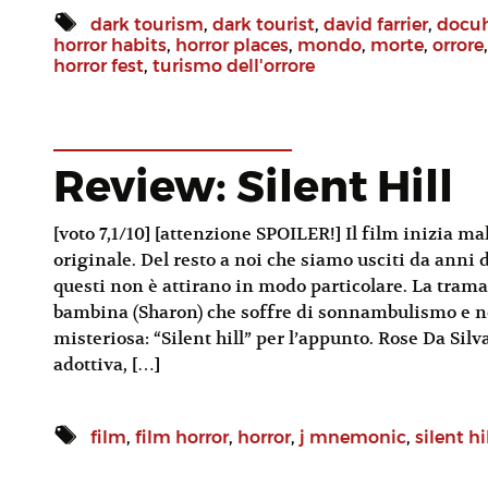
dark tourism
,
dark tourist
,
david farrier
,
docuh
horror habits
,
horror places
,
mondo
,
morte
,
orrore
horror fest
,
turismo dell'orrore
Review: Silent Hill
[voto 7,1/10] [attenzione SPOILER!] Il film inizia m
originale. Del resto a noi che siamo usciti da anni 
questi non è attirano in modo particolare. La tram
bambina (Sharon) che soffre di sonnambulismo e nei
misteriosa: “Silent hill” per l’appunto. Rose Da Sil
adottiva, […]
film
,
film horror
,
horror
,
j mnemonic
,
silent hi