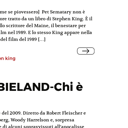
come se piovessero] Pet Sematary non è
ore tratto da un libro di Stephen King. È il
lo scrittore del Maine, il benestare per
ilm nel 1989. E lo stesso King appare nella
 del film del 1989 […]
en king
IELAND-Chi è
el 2009. Diretto da Robert Fleischer e
berg, Woody Harrelson e, sorpresa
e di alcuni sopravvissuti all’apocalisse