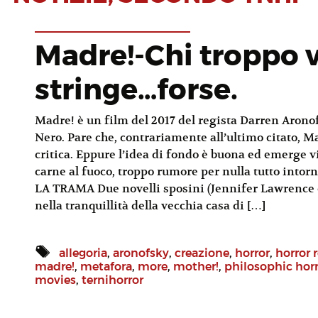
Madre!-Chi troppo v
stringe…forse.
Madre! è un film del 2017 del regista Darren Aronof
Nero. Pare che, contrariamente all’ultimo citato, Ma
critica. Eppure l’idea di fondo è buona ed emerge v
carne al fuoco, troppo rumore per nulla tutto intorn
LA TRAMA Due novelli sposini (Jennifer Lawrence e
nella tranquillità della vecchia casa di […]
allegoria
,
aronofsky
,
creazione
,
horror
,
horror 
madre!
,
metafora
,
more
,
mother!
,
philosophic hor
movies
,
ternihorror