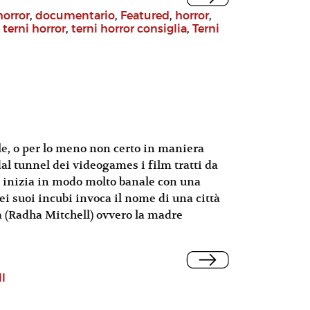
orror
,
documentario
,
Featured
,
horror
,
,
terni horror
,
terni horror consiglia
,
Terni
ale, o per lo meno non certo in maniera
dal tunnel dei videogames i film tratti da
a inizia in modo molto banale con una
 suoi incubi invoca il nome di una città
va (Radha Mitchell) ovvero la madre
ll