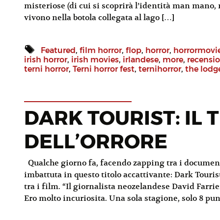
misteriose (di cui si scoprirà l’identità man mano,
vivono nella botola collegata al lago […]
Featured
,
film horror
,
flop
,
horror
,
horrormovi
irish horror
,
irish movies
,
irlandese
,
more
,
recensio
terni horror
,
Terni horror fest
,
ternihorror
,
the lodg
DARK TOURIST: IL
DELL’ORRORE
Qualche giorno fa, facendo zapping tra i documenta
imbattuta in questo titolo accattivante: Dark Touris
tra i film. “Il giornalista neozelandese David Farrie
Ero molto incuriosita. Una sola stagione, solo 8 p