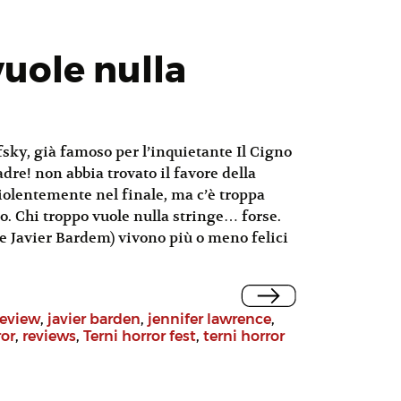
uole nulla
sky, già famoso per l’inquietante Il Cigno
dre! non abbia trovato il favore della
iolentemente nel finale, ma c’è troppa
o. Chi troppo vuole nulla stringe… forse.
 Javier Bardem) vivono più o meno felici
review
,
javier barden
,
jennifer lawrence
,
ror
,
reviews
,
Terni horror fest
,
terni horror