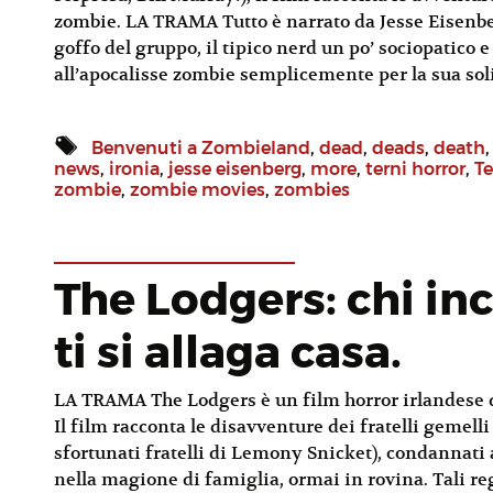
zombie. LA TRAMA Tutto è narrato da Jesse Eisenber
goffo del gruppo, il tipico nerd un po’ sociopatico
all’apocalisse zombie semplicemente per la sua soli
Benvenuti a Zombieland
,
dead
,
deads
,
death
news
,
ironia
,
jesse eisenberg
,
more
,
terni horror
,
Te
zombie
,
zombie movies
,
zombies
The Lodgers: chi i
ti si allaga casa.
LA TRAMA The Lodgers è un film horror irlandese de
Il film racconta le disavventure dei fratelli gemell
sfortunati fratelli di Lemony Snicket), condannati 
nella magione di famiglia, ormai in rovina. Tali r